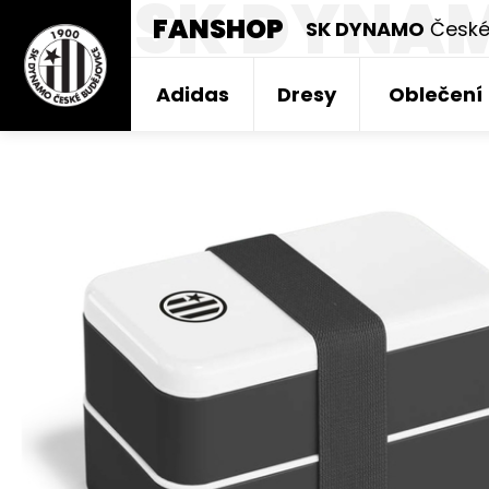
SK DYNA
FANSHOP
SK DYNAMO
České
Adidas
Dresy
Oblečení