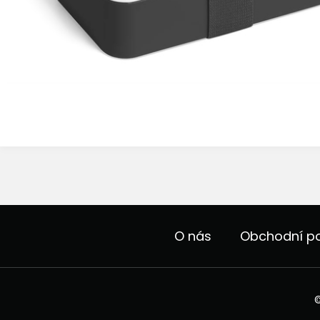
O nás
Obchodní p
©