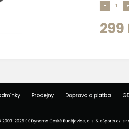
-
+
299
odmínky
Prodejny
Doprava a platba
G
 2003-2026 SK Dynamo České Budějovice, a. s. &
eSports.cz, s.r.