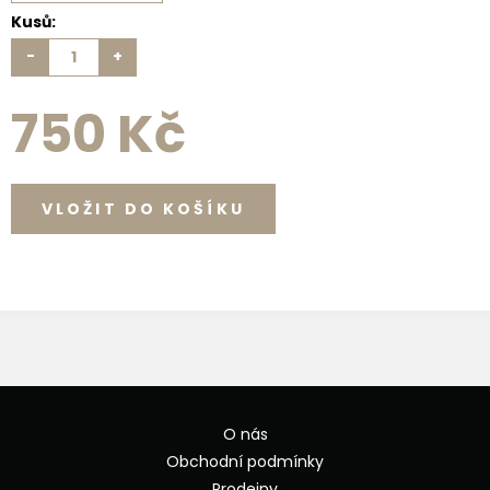
Kusů:
-
+
750 Kč
O nás
Obchodní podmínky
Prodejny